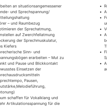
rbeiten an situationsangemessener
R
ende- und Sprechspannung/
A
tteilungshaltung
F
örer – und Raumbezug
u
ptimieren der Sprechatmung,
V
mstellen auf Zwerchfellatmung
A
ockerung der Sprechmuskulatur,
b
s Kiefers
T
recherische Sinn- und
F
pannungsbögen erarbeiten – Mut zu
S
unkt und Pause und Blickkontakt
A
ewusstes Einsetzen der
a
prechausdrucksmitteln
Sprechtempo, Pausen,
utstärke,Melodieführung,
etonung)
aum schaffen für Vokalklang und
hr Artikulationsspannung für die