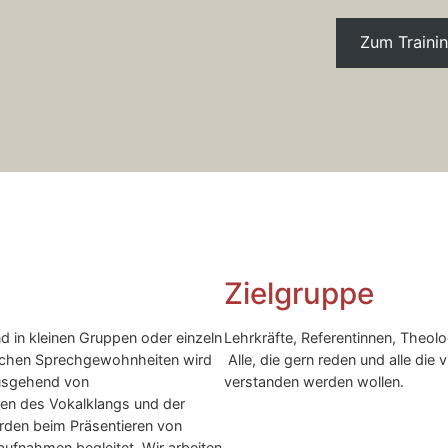
Zum Traini
Zielgruppe
nd in kleinen Gruppen oder einzeln
Lehrkräfte, Referentinnen, Theolo
nlichen Sprechgewohnheiten wird
Alle, die gern reden und alle die
Ausgehend von
verstanden werden wollen.
n des Vokalklangs und der
rden beim Präsentieren von
ufnahmen begleitet. Wir arbeiten