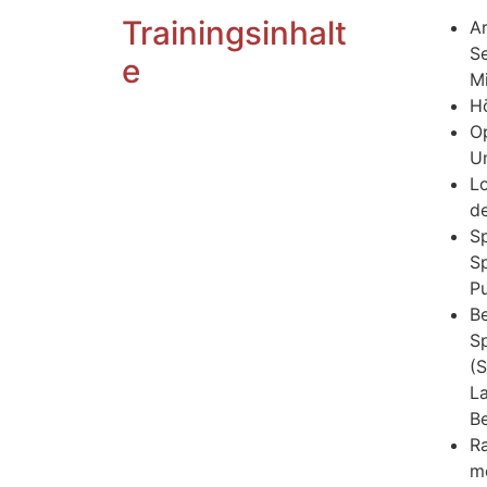
Trainingsinhalt
A
S
e
Mi
H
O
U
L
de
Sp
S
P
B
S
(
La
B
R
me