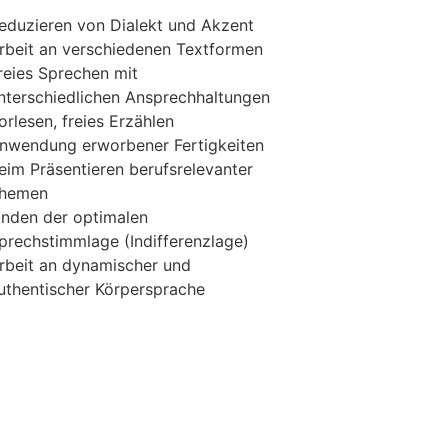
eduzieren von Dialekt und Akzent
rbeit an verschiedenen Textformen
reies Sprechen mit
nterschiedlichen Ansprechhaltungen
orlesen, freies Erzählen
nwendung erworbener Fertigkeiten
eim Präsentieren berufsrelevanter
hemen
inden der optimalen
prechstimmlage (Indifferenzlage)
rbeit an dynamischer und
uthentischer Körpersprache