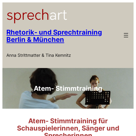
Zum
Inhalt
springen
Rhetorik- und Sprechtraining
Berlin & München
Anna Strittmatter & Tina Kemnitz
Atem- Stimmtraining
Atem- Stimmtraining für
Schauspielerinnen, Sänger und
Sprecherinnen