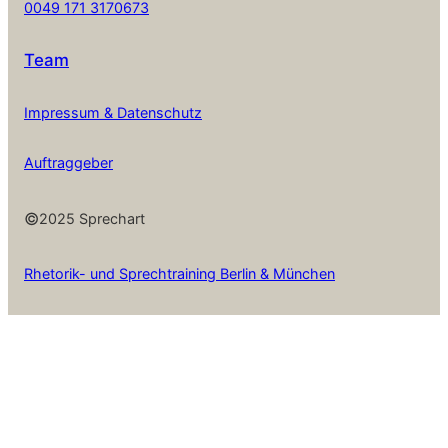
0049 171 3170673
Team
Impressum & Datenschutz
Auftraggeber
©
2025 Sprechart
Rhetorik- und Sprechtraining Berlin & München